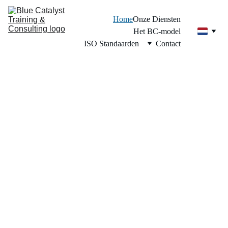
Home
Onze Diensten
Het BC-model
ISO Standaarden
Contact
Regionale Leider in het BC-
model in het hele Caribisch 
gebied.